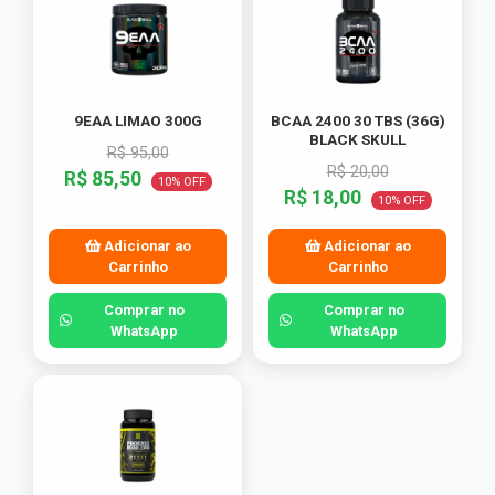
9EAA LIMAO 300G
BCAA 2400 30 TBS (36G)
BLACK SKULL
R$ 95,00
R$ 20,00
R$ 85,50
10% OFF
R$ 18,00
10% OFF
Adicionar ao
Adicionar ao
Carrinho
Carrinho
Comprar no
Comprar no
WhatsApp
WhatsApp